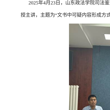
20
25
年
4
月
23
日，山东政法学院司法鉴
授主讲，主题为
“文书中可疑内容形成方式